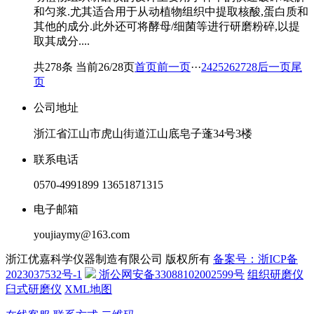
和匀浆.尤其适合用于从动植物组织中提取核酸,蛋白质和
其他的成分.此外还可将酵母/细菌等进行研磨粉碎,以提
取其成分....
共278条 当前26/28页
首页
前一页
···
24
25
26
27
28
后一页
尾
页
公司地址
浙江省江山市虎山街道江山底皂子蓬34号3楼
联系电话
0570-4991899
13651871315
电子邮箱
youjiaymy@163.com
浙江优嘉科学仪器制造有限公司 版权所有
备案号：浙ICP备
2023037532号-1
浙公网安备33088102002599号
组织研磨仪
臼式研磨仪
XML地图